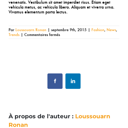
venenatis. Vestibulum sit amet imperdiet risus. Etiam eget
vehicula metus, ac vehicula libero. Aliquam et viverra urna.
Vivamus elementum porta lectus.
Par
Loussouarn Ronan
|
septembre 9th, 2015
|
Fashion
,
News
,
sur
Trends
|
Commentaires fermés
Nunc
fermint
nulla
eu
justo
sem
Share This Story, Choose Your Platform!
id
Facebook
LinkedIn
À propos de l'auteur :
Loussouarn
Ronan