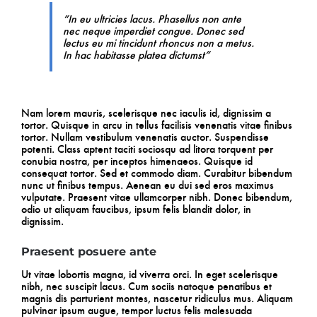
“In eu ultricies lacus. Phasellus non ante
nec neque imperdiet congue. Donec sed
lectus eu mi tincidunt rhoncus non a metus.
In hac habitasse platea dictumst”
Nam lorem mauris, scelerisque nec iaculis id, dignissim a
tortor. Quisque in arcu in tellus facilisis venenatis vitae finibus
tortor. Nullam vestibulum venenatis auctor. Suspendisse
potenti. Class aptent taciti sociosqu ad litora torquent per
conubia nostra, per inceptos himenaeos. Quisque id
consequat tortor. Sed et commodo diam. Curabitur bibendum
nunc ut finibus tempus. Aenean eu dui sed eros maximus
vulputate. Praesent vitae ullamcorper nibh. Donec bibendum,
odio ut aliquam faucibus, ipsum felis blandit dolor, in
dignissim.
Praesent posuere ante
Ut vitae lobortis magna, id viverra orci. In eget scelerisque
nibh, nec suscipit lacus. Cum sociis natoque penatibus et
magnis dis parturient montes, nascetur ridiculus mus. Aliquam
pulvinar ipsum augue, tempor luctus felis malesuada