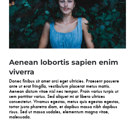
Aenean lobortis sapien enim
viverra
Donec finibus sit amet orci eget ultricies. Praesent posuere
ante ut erat fringilla, vestibulum placerat metus mattis.
Aenean dictum vitae nisl nec tempor. Proin varius turpis ut
sem porttitor varius. Sed aliquet mi at libero ultrices
consectetur. Vivamus egestas, metus quis egestas egestas,
tortor justo pharetra diam, et dapibus massa nibh dapibus
risus. Sed ut massa sodales, elementum magna vitae,
malesuada.