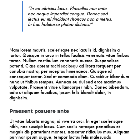
“In eu ultricies lacus. Phasellus non ante
nec neque imperdiet congue. Donec sed
lectus eu mi tincidunt rhoncus non a metus.
In hac habitasse platea dictumst”
Nam lorem mauris, scelerisque nec iaculis id, dignissim a
tortor. Quisque in arcu in tellus facilisis venenatis vitae finibus
tortor. Nullam vestibulum venenatis auctor. Suspendisse
potenti. Class aptent taciti sociosqu ad litora torquent per
conubia nostra, per inceptos himenaeos. Quisque id
consequat tortor. Sed et commodo diam. Curabitur bibendum
nunc ut finibus tempus. Aenean eu dui sed eros maximus
vulputate. Praesent vitae ullamcorper nibh. Donec bibendum,
odio ut aliquam faucibus, ipsum felis blandit dolor, in
dignissim.
Praesent posuere ante
Ut vitae lobortis magna, id viverra orci. In eget scelerisque
nibh, nec suscipit lacus. Cum sociis natoque penatibus et
magnis dis parturient montes, nascetur ridiculus mus. Aliquam
pulvinar ipsum augue, tempor luctus felis malesuada