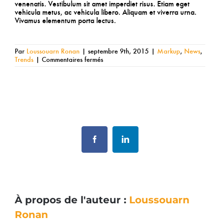
venenatis. Vestibulum sit amet imperdiet risus. Etiam eget
vehicula metus, ac vehicula libero. Aliquam et viverra urna.
Vivamus elementum porta lectus.
Par
Loussouarn Ronan
|
septembre 9th, 2015
|
Markup
,
News
,
sur
Trends
|
Commentaires fermés
Aenean
lobortis
sapien
enim
viverra
Share This Story, Choose Your Platform!
Facebook
LinkedIn
À propos de l'auteur :
Loussouarn
Ronan