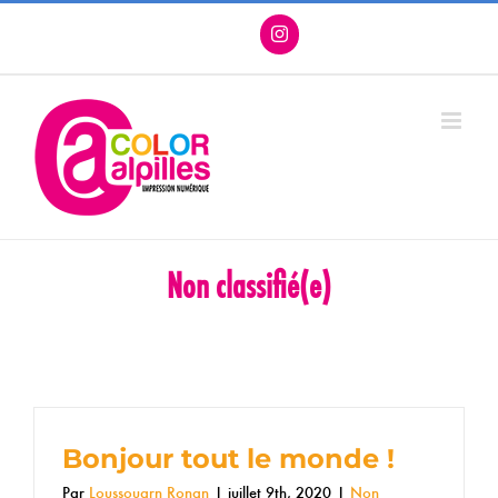
Passer
Facebook
X
Instagram
Pinterest
au
contenu
Non classifié(e)
Accueil
Non classifié(e)
Bonjour tout le monde !
Par
Loussouarn Ronan
|
juillet 9th, 2020
|
Non