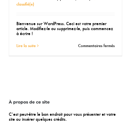
classifié(e)
Bienvenue sur WordPress. Ceci est votre premier
article. Modifiez-le ou supprimez-le, puis commencez
à écrire !
sur
Lire la suite
Commentaires fermés
Bonjour
tout
le
monde !
À propos de ce site
C’est peut-être le bon endroit pour vous présenter et votre
site ou insérer quelques crédits.