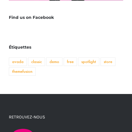
Find us on Facebook
Étiquettes
avada
classic
demo
free
spotlight
store
themefusion
RETROUVEZ-NOUS