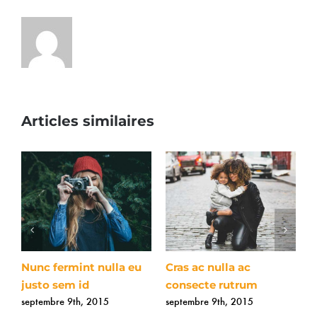
Articles similaires
Nunc fermint nulla eu
Cras ac nulla ac
F
justo sem id
consecte rutrum
a
septembre 9th, 2015
septembre 9th, 2015
s