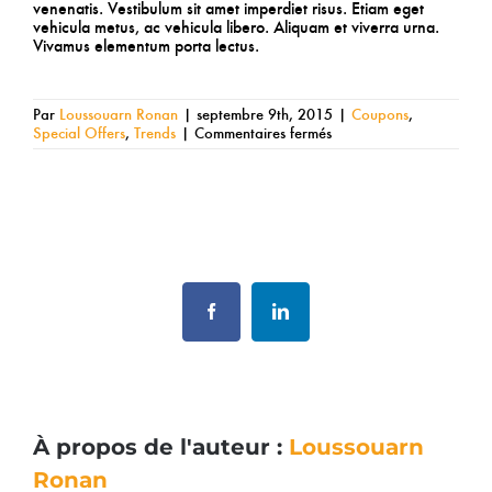
venenatis. Vestibulum sit amet imperdiet risus. Etiam eget
vehicula metus, ac vehicula libero. Aliquam et viverra urna.
Vivamus elementum porta lectus.
Par
Loussouarn Ronan
|
septembre 9th, 2015
|
Coupons
,
sur
Special Offers
,
Trends
|
Commentaires fermés
Aliquam
posuere
magna
eget
nibh
Share This Story, Choose Your Platform!
Facebook
LinkedIn
À propos de l'auteur :
Loussouarn
Ronan