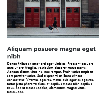
Aliquam posuere magna eget
nibh
Donec finibus sit amet orci eget ultricies. Praesent posuere
ante ut erat fringilla, vestibulum placerat metus mattis.
Aenean dictum vitae nisl nec tempor. Proin varius turpis ut
sem porttitor varius. Sed aliquet mi at libero ultrices
consectetur. Vivamus egestas, metus quis egestas egestas,
tortor justo pharetra diam, et dapibus massa nibh dapibus
risus. Sed ut massa sodales, elementum magna vitae,
malesuada.