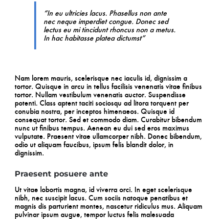
“In eu ultricies lacus. Phasellus non ante
nec neque imperdiet congue. Donec sed
lectus eu mi tincidunt rhoncus non a metus.
In hac habitasse platea dictumst”
Nam lorem mauris, scelerisque nec iaculis id, dignissim a
tortor. Quisque in arcu in tellus facilisis venenatis vitae finibus
tortor. Nullam vestibulum venenatis auctor. Suspendisse
potenti. Class aptent taciti sociosqu ad litora torquent per
conubia nostra, per inceptos himenaeos. Quisque id
consequat tortor. Sed et commodo diam. Curabitur bibendum
nunc ut finibus tempus. Aenean eu dui sed eros maximus
vulputate. Praesent vitae ullamcorper nibh. Donec bibendum,
odio ut aliquam faucibus, ipsum felis blandit dolor, in
dignissim.
Praesent posuere ante
Ut vitae lobortis magna, id viverra orci. In eget scelerisque
nibh, nec suscipit lacus. Cum sociis natoque penatibus et
magnis dis parturient montes, nascetur ridiculus mus. Aliquam
pulvinar ipsum augue, tempor luctus felis malesuada