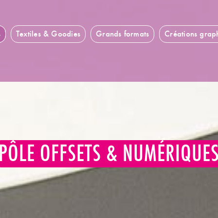
s
Textiles & Goodies
Grands formats
Créations grap
PÔLE OFFSETS & NUMÉRIQUE