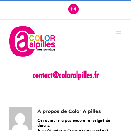
Passer
Facebook
X
Instagram
Pinterest
au
contenu
contact@coloralpilles.fr
Accueil
Color Alpilles
À propos de
Color Alpilles
Cet auteur n'a pas encore renseigné de
détails.
Jusqu'à présent Color Alpilles a créé 0