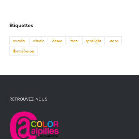
Étiquettes
avada
classic
demo
free
spotlight
store
themefusion
RETROUVEZ-NOUS