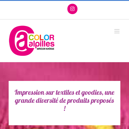
Passer
Facebook
X
Instagram
Pinterest
au
contenu
Impression sur textiles et goodies, une
grande diversité de produits proposés
!