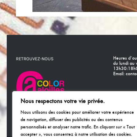
Heures d’ou
RETROUVEZ-NOUS
du lundi au
13h30:18h0
Email:
contac
Nous respectons votre vie privée.
8 allée des amandiers
Nous utilisons des cookies pour améliorer votre expérience
13210 Saint-Rémy-de-Provence
de navigation, diffuser des publicités ou des contenus
personnalisés et analyser notre trafic. En cliquant sur « Tout
accepter », vous consentez à notre utilisation des cookies.