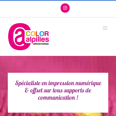
Passer
Facebook
X
Instagram
Pinterest
au
contenu
Spécialiste en impression numérique
& offset sur tous supports de
communication !