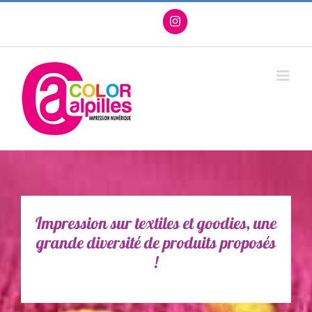
Passer
Facebook
X
Instagram
Pinterest
au
contenu
Impression sur textiles et goodies, une
grande diversité de produits proposés
!