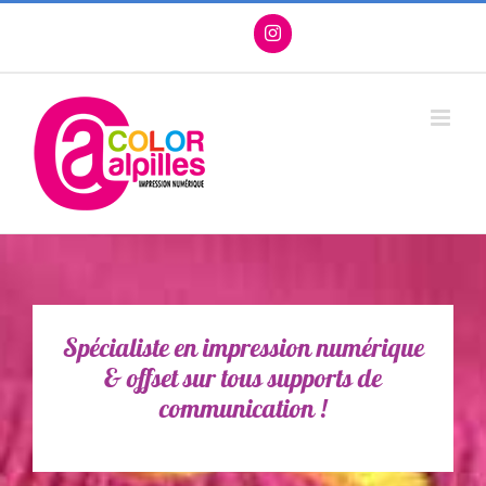
Passer
Facebook
X
Instagram
Pinterest
au
contenu
Spécialiste en impression numérique
& offset sur tous supports de
communication !