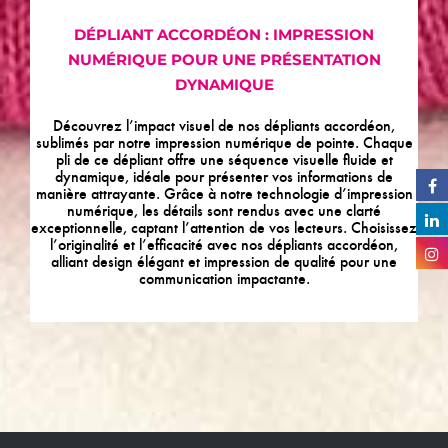
DÉPLIANT ACCORDÉON : IMPRESSION
NUMÉRIQUE POUR UNE PRÉSENTATION
DYNAMIQUE
Découvrez l’impact visuel de nos dépliants accordéon,
sublimés par notre impression numérique de pointe. Chaque
pli de ce dépliant offre une séquence visuelle fluide et
dynamique, idéale pour présenter vos informations de
manière attrayante. Grâce à notre technologie d’impression
numérique, les détails sont rendus avec une clarté
exceptionnelle, captant l’attention de vos lecteurs. Choisissez
l’originalité et l’efficacité avec nos dépliants accordéon,
alliant design élégant et impression de qualité pour une
communication impactante.