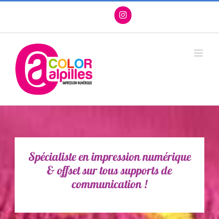
Passer
Facebook
X
Instagram
Pinterest
au
contenu
Spécialiste en impression numérique
& offset sur tous supports de
communication !