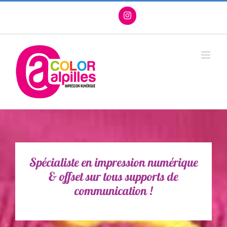
Passer
Facebook
X
Instagram
Pinterest
au
contenu
Spécialiste en impression numérique
& offset sur tous supports de
communication !